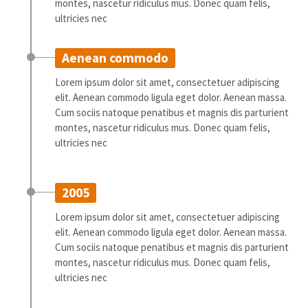
montes, nascetur ridiculus mus. Donec quam felis,
elit.
ultricies nec
Aenean commodo ligula eget dolor. Aenean massa. Cum sociis
natoque penatibus et magnis dis parturient montes, nascetur
Aenean commodo
ridiculus mus. Donec quam felis, ultricies nec.
Lorem ipsum dolor sit amet, consectetuer adipiscing
elit. Aenean commodo ligula eget dolor. Aenean massa.
Cum sociis natoque penatibus et magnis dis parturient
montes, nascetur ridiculus mus. Donec quam felis,
ultricies nec
2005
Lorem ipsum dolor sit amet, consectetuer adipiscing
elit. Aenean commodo ligula eget dolor. Aenean massa.
Cum sociis natoque penatibus et magnis dis parturient
montes, nascetur ridiculus mus. Donec quam felis,
ultricies nec