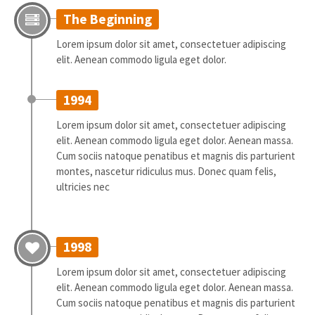
24h
/ 365days
The Beginning
Lorem ipsum dolor sit amet, consectetuer adipiscing
elit. Aenean commodo ligula eget dolor.
We offer support for our customers
Mon - Fri 8:00am - 5:00pm
(GMT +1)
1994
Get in touch
Lorem ipsum dolor sit amet, consectetuer adipiscing
Cybersteel Inc.
elit. Aenean commodo ligula eget dolor. Aenean massa.
376-293 City Road, Suite 600
San Francisco, CA 94102
Cum sociis natoque penatibus et magnis dis parturient
montes, nascetur ridiculus mus. Donec quam felis,
ultricies nec
Have any questions?
+44 1234 567 890
Drop us a line
1998
info@yourdomain.com
Lorem ipsum dolor sit amet, consectetuer adipiscing
About us
elit. Aenean commodo ligula eget dolor. Aenean massa.
Cum sociis natoque penatibus et magnis dis parturient
Lorem ipsum dolor sit amet, consectetuer adipiscing