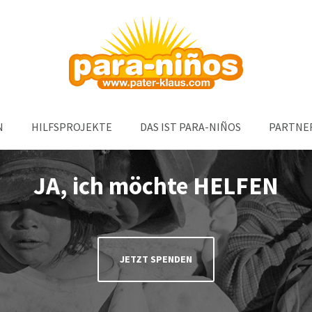
ort
Get in touch
um dolor sit amet:
Cybersteel Inc.
376-293 City Road, Suite 600
San Francisco, CA 94102
4h
N
HILFSPROJEKTE
DAS IST PARA-NIÑOS
PARTNE
Have any questions?
/ 365days
+44 1234 567 890
JA, ich möchte HELFEN
Drop us a line
info@yourdomain.com
support for our customers
i 8:00am - 5:00pm
(GMT +1)
JETZT SPENDEN