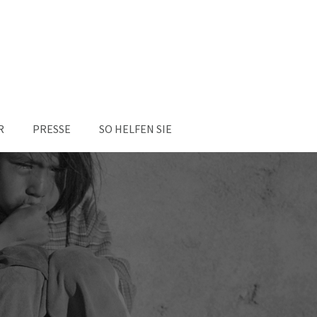
About us
Lorem ipsum dolor sit amet,
consectetuer adipiscing elit.
Aenean commodo ligula eget dolor. Aenean
massa. Cum sociis natoque penatibus et
R
PRESSE
SO HELFEN SIE
magnis dis parturient montes, nascetur
ridiculus mus. Donec quam felis, ultricies
nec.